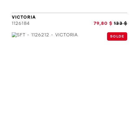
ORTHÈSES
SOLDES
MARQUES
VICTORIA
1126184
79,80 $
133 $
SOLDE