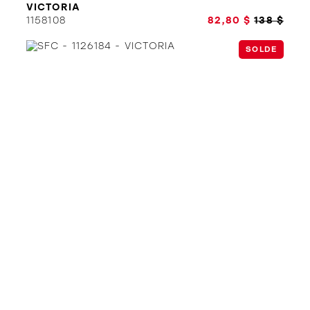
VICTORIA
1158108
82,80 $
138 $
SOLDE