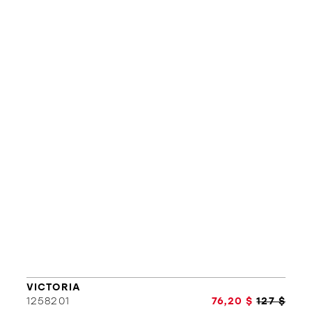
L'équipe
Politiques et conditions d'achat
VICTORIA
1258201
76,20 $
127 $