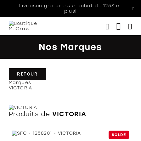
Livraison gratuite sur achat de 125$ et
plus!
Nos Marques
Femmes
Hommes
Enfants
RETOUR
Marques
Accessoires
VICTORIA
Soldes
Orthèses
Produits de
VICTORIA
SOLDE