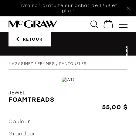
Livraison gratuite sur achat de 125$ et
plus!
RETOUR
Femmes
Hommes
Enfants
MAGASINEZ
FEMMES
PANTOUFLES
Accessoires
Soldes
Orthèses
JEWEL
FOAMTREADS
55,00 $
Couleur
L'équipe
Grandeur