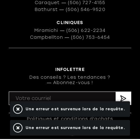
Caraquet
―
(506) 727-4155
Bathurst
―
(506) 546-9520
CLINIQUES
Miramichi
―
(506) 622-2234
Campbellton
―
(506) 753-6454
INFOLETTRE
Des conseils ? Les tendances ?
― Abonnez-vous !
Une erreur est survenue lors de la requête.
Politiques et conditions d'achats
Une erreur est survenue lors de la requête.
TOUS DROITS RÉSERVÉS © COPYRIGHT 2026
PROPULSÉ PAR