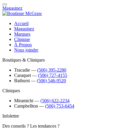
Magasinez
Accueil
Magasinez
Marques
Clinique
À Propos
Nous joindre
Boutiques & Cliniques
Tracadie
―
(506) 395-2280
Caraquet
―
(506) 727-4155
Bathurst
―
(506) 546-9520
Cliniques
Miramichi
―
(506) 622-2234
Campbellton
―
(506) 753-6454
Infolettre
Des conseils ? Les tendances ?