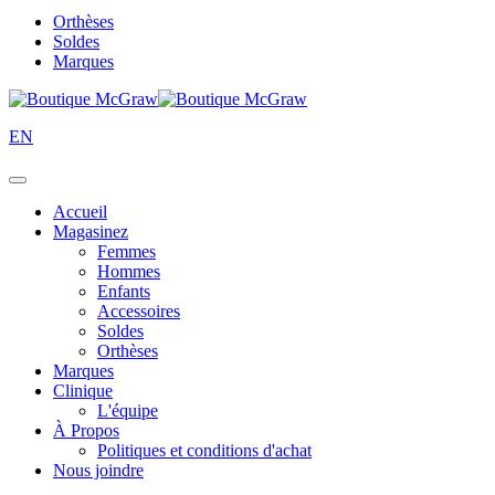
Orthèses
Soldes
Marques
EN
Accueil
Magasinez
Femmes
Hommes
Enfants
Accessoires
Soldes
Orthèses
Marques
Clinique
L'équipe
À Propos
Politiques et conditions d'achat
Nous joindre