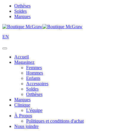
Orthèses
Soldes
Marques
EN
Accueil
Magasinez
Femmes
Hommes
Enfants
Accessoires
Soldes
Orthèses
Marques
Clinique
L'équipe
À Propos
Politiques et conditions d'achat
Nous joindre