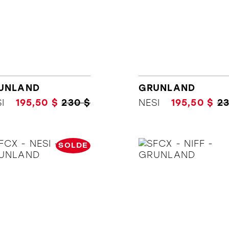
UNLAND
GRUNLAND
I
195,50 $
230 $
NESI
195,50 $
23
SOLDE
ORTHÈSES
SOLDES
MARQUES