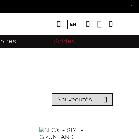
!
EN
oires
Soldes