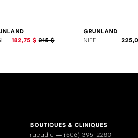
UNLAND
GRUNLAND
I
182,75 $
215 $
NIFF
225,
BOUTIQUES & CLINIQUES
Tracadie
―
(506) 395-2280