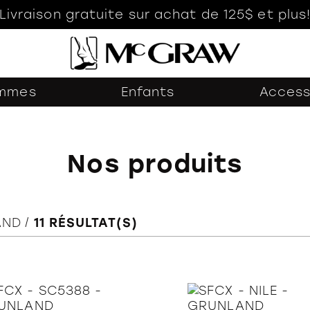
Livraison gratuite sur achat de 125$ et plus
mmes
Enfants
Access
Nos produits
AND
11
RÉSULTAT(S)