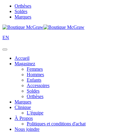
Orthèses
Soldes
Marques
EN
Accueil
Magasinez
Femmes
Hommes
Enfants
Accessoires
Soldes
Orthèses
Marques
Clinique
L'équipe
À Propos
Politiques et conditions d'achat
Nous joindre