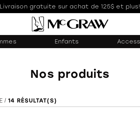
Livraison gratuite sur achat de 125$ et plus
mmes
Enfants
Access
Nos produits
E
14
RÉSULTAT(S)