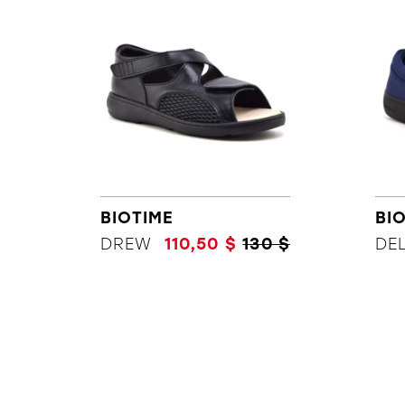
BIOTIME
BI
DREW
110,50 $
130 $
DE