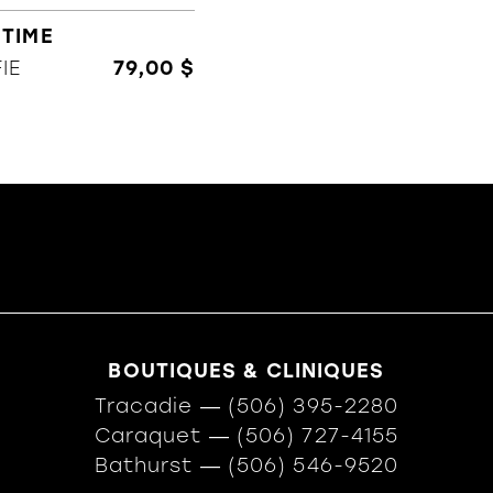
OTIME
IE
79,00 $
BOUTIQUES & CLINIQUES
Tracadie
―
(506) 395-2280
Caraquet
―
(506) 727-4155
Bathurst
―
(506) 546-9520