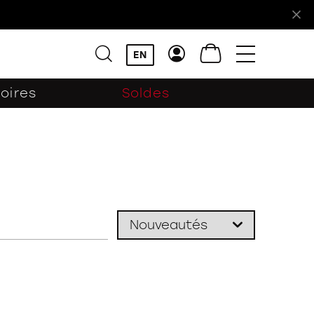
!
EN
oires
Soldes